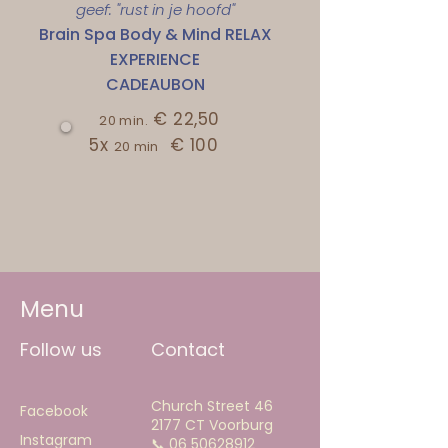
geef: "rust in je hoofd"
Brain Spa Body & Mind RELAX
EXPERIENCE
CADEAUBON
€ 22,50
20 min.
5x
€ 100
20 min
Menu
Follow us
Contact
Church Street 46
Facebook
2177 CT Voorburg
Instagram
📞
06 50628912