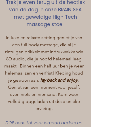
Trek je even terug uit de hectiek
van de dag in onze BRAIN SPA
met geweldige High Tech
massage stoel.
In luxe en relaxte setting geniet je van
een full body massage, die al je
zintuigen prikkelt met indrukwekkende
8D audio, die je hoofd helemaal leeg
maakt. Binnen een half uur ben je weer
helemaal zen en verfrist! Kleding houd
je gewoon aan,
lay back and enjoy.
Geniet van een moment voor jezelf,
even niets en niemand. Kom weer
volledig opgeladen uit deze unieke
ervaring.
DOE eens lief voor iemand anders en