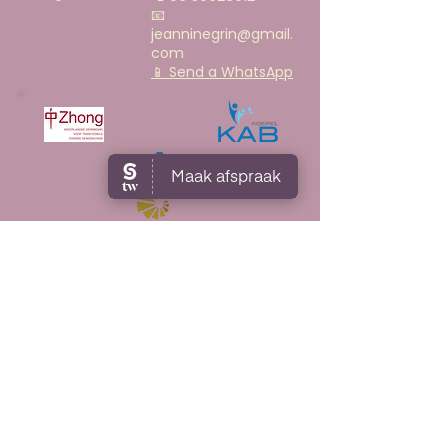
📧
jeanninegrin@gmail.
com
📱 Send a WhatsApp
AGB-code praktijk:
90063453
AGB-code behandelaar:
90104116
KVK
59397195
NVTCG ZHONG lidmaatschap nr:
2017053