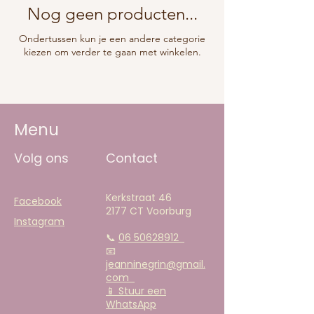
Nog geen producten...
Ondertussen kun je een andere categorie
kiezen om verder te gaan met winkelen.
Menu
Volg ons
Contact
Kerkstraat 46
Facebook
2177 CT Voorburg
Instagram
📞
06 50628912
📧
jeanninegrin@gmail.
com
📱 Stuur een
WhatsApp​