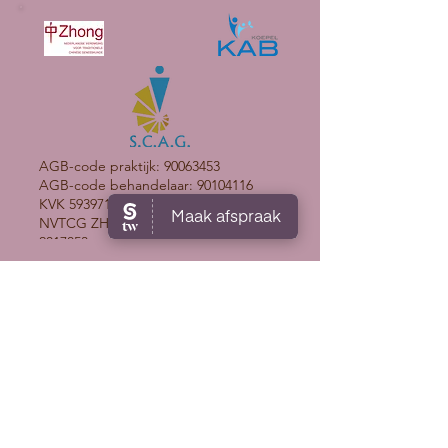
AGB-code praktijk:
90063453
AGB-code behandelaar:
90104116
KVK
59397195
NVTCG ZHONG lidmaatschap nr:
2017053
© 2025 Cyclus Clinic – Alle rechten
voorbehouden