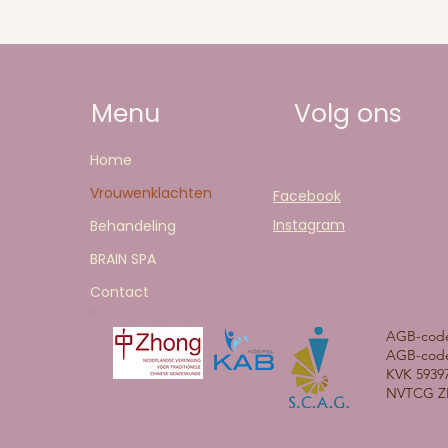
Menu
Volg ons
Home
Vrouwenklachten
Facebook
Instagram
Behandeling
BRAIN SPA
Contact
AGB-code 
AGB-code
KVK 5939
NVTCG ZH