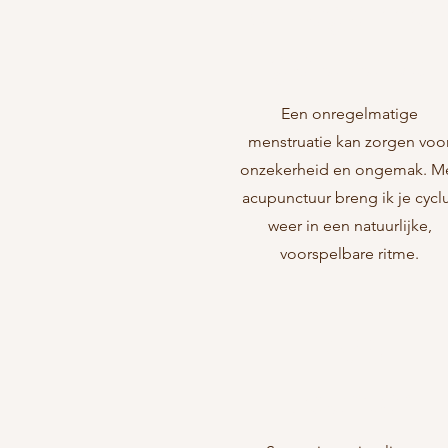
Onregelmat
ge cyclus
Een onregelmatige
menstruatie kan zorgen voo
onzekerheid en ongemak. M
acupunctuur breng ik je cycl
weer in een natuurlijke,
voorspelbare ritme.
PMS
klachten