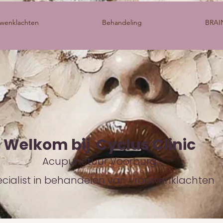
wenklachten
Behandeling
BRAI
Welkom bij Cyclus Clinic
Acupunctuur Voorburg
cialist in behandelen van vrouwenklachten