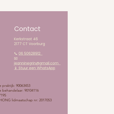
Contact
Kerkstraat 46
2177 CT Voorburg
📞
06 50628912
📧
jeanninegrin@gmail.com
📱 Stuur een WhatsApp​
praktijk: 90063453
 behandelaar: 90104116
7195
ONG lidmaatschap nr: 2017053