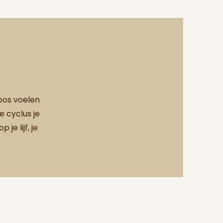
oos voelen
e cyclus je
je lijf, je