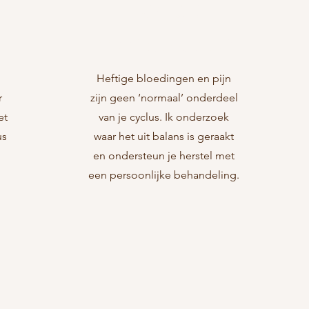
i
Hevige
menstruatie
Heftige bloedingen en pijn
r
zijn geen ‘normaal’ onderdeel
et
van je cyclus. Ik onderzoek
us
waar het uit balans is geraakt
en ondersteun je herstel met
een persoonlijke behandeling.