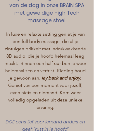
van de dag in onze BRAIN SPA
met geweldige High Tech
massage stoel.
In luxe en relaxte setting geniet je van
een full body massage, die al je
zintuigen prikkelt met indrukwekkende
8D audio, die je hoofd helemaal leeg
maakt. Binnen een half uur ben je weer
helemaal zen en verfrist! Kleding houd
je gewoon aan,
lay back and enjoy.
Geniet van een moment voor jezelf,
even niets en niemand. Kom weer
volledig opgeladen uit deze unieke
ervaring.
DOE eens lief voor iemand anders en
geef: "rust in je hoofd"