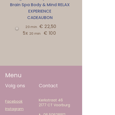
Brain Spa Body & Mind RELAX
EXPERIENCE
CADEAUBON
€ 22,50
20 min.
5x
€ 100
20 min
Menu
Volg ons
Contact
Kerkstraat 46
Facebook
2177 CT Voorburg
Instagram
📞
06 50628912