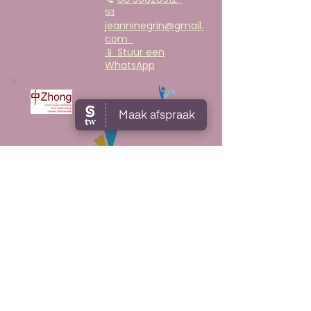
📧
jeanninegrin@gmail.
com
📱 Stuur een
WhatsApp​
AGB-code praktijk:
90063453
AGB-code behandelaar:
90104116
KVK
59397195
NVTCG ZHONG lidmaatschap nr:
2017053