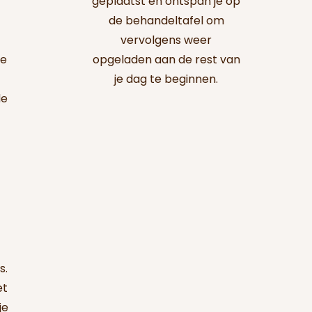
geplaatst en ontspan je op
de behandeltafel om
vervolgens weer
te
opgeladen aan de rest van
je dag te beginnen.
de
s.
et
je