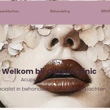
wenklachten
Behandeling
BRAI
Welkom bij Cyclus Clinic
Acupunctuur Voorburg
cialist in behandelen van vrouwenklachten