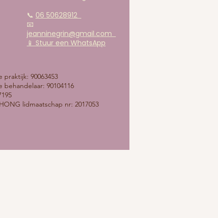
📞
06 50628912
📧
jeanninegrin@gmail.com
📱 Stuur een WhatsApp​
praktijk: 90063453
 behandelaar: 90104116
7195
ONG lidmaatschap nr: 2017053
Privacy Policy