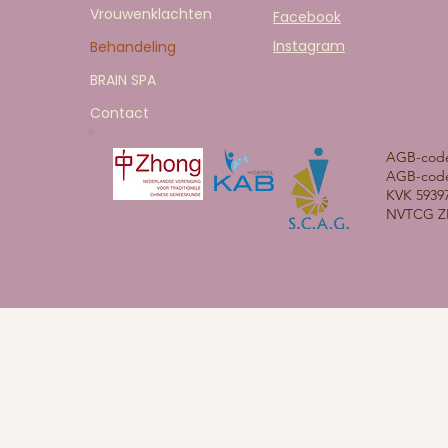
Vrouwenklachten
Facebook
Instagram
Behandeling
BRAIN SPA
Contact
AGB-code 
AGB-code
KVK 5939
NVTCG ZH
orbehouden