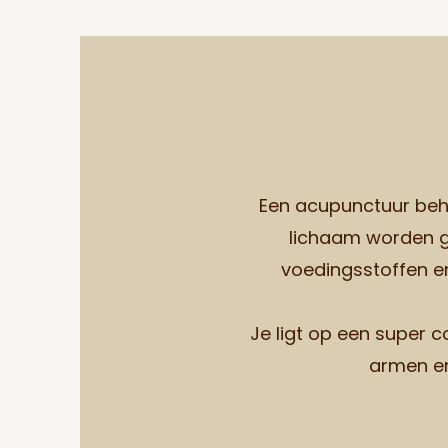
Een acupunctuur beha
lichaam worden ge
voedingsstoffen en 
Je ligt op een super 
armen en